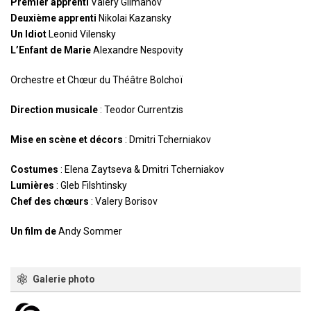
Premier apprenti
Valery Gilmanov
Deuxième apprenti
Nikolai Kazansky
Un Idiot
Leonid Vilensky
L’Enfant de Marie
Alexandre Nespovity
Orchestre et Chœur du Théâtre Bolchoï
Direction musicale
: Teodor Currentzis
Mise en scène et décors
: Dmitri Tcherniakov
Costumes
: Elena Zaytseva & Dmitri Tcherniakov
Lumières
: Gleb Filshtinsky
Chef des chœurs
: Valery Borisov
Un film de
Andy Sommer
Galerie photo