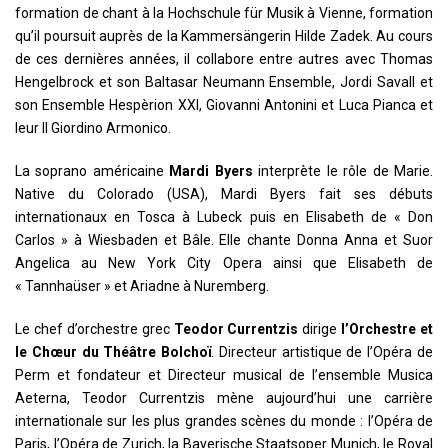
formation de chant à la Hochschule für Musik à Vienne, formation
qu’il poursuit auprès de la Kammersängerin Hilde Zadek. Au cours
de ces dernières années, il collabore entre autres avec Thomas
Hengelbrock et son Baltasar Neumann Ensemble, Jordi Savall et
son Ensemble Hespèrion XXI, Giovanni Antonini et Luca Pianca et
leur Il Giordino Armonico.
La soprano américaine
Mardi Byers
interprète le rôle de Marie.
Native du Colorado (USA), Mardi Byers fait ses débuts
internationaux en Tosca à Lubeck puis en Elisabeth de « Don
Carlos » à Wiesbaden et Bâle. Elle chante Donna Anna et Suor
Angelica au New York City Opera ainsi que Elisabeth de
« Tannhaüser » et Ariadne à Nuremberg.
Le chef d’orchestre grec
Teodor Currentzis
dirige
l’Orchestre et
le Chœur du Théâtre Bolchoï
. Directeur artistique de l’Opéra de
Perm et fondateur et Directeur musical de l’ensemble Musica
Aeterna, Teodor Currentzis mène aujourd’hui une carrière
internationale sur les plus grandes scènes du monde : l’Opéra de
Paris, l’Opéra de Zurich, la Bayerische Staatsoper Munich, le Royal