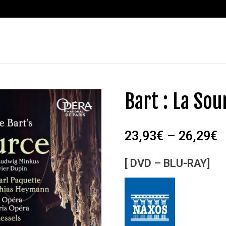
Bart : La Sou
23,93
€
–
26,29
€
[ DVD – BLU-RAY]