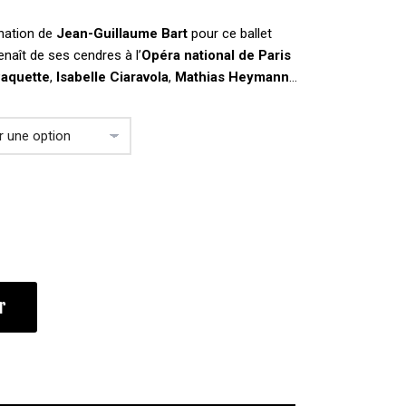
nation de
Jean-Guillaume Bart
pour ce ballet
enaît de ses cendres à l’
Opéra national de Paris
Paquette
,
Isabelle Ciaravola
,
Mathias Heymann
…
r