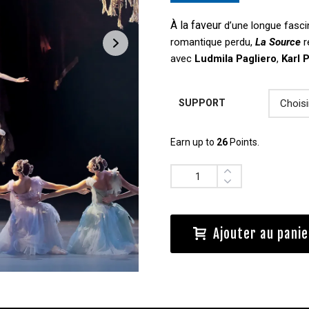
À la faveur
d’une longue fasci
romantique perdu,
La Source
r
avec
Ludmila Pagliero
,
Karl 
SUPPORT
Earn up to
26
Points.
Quantité
Ajouter au panie