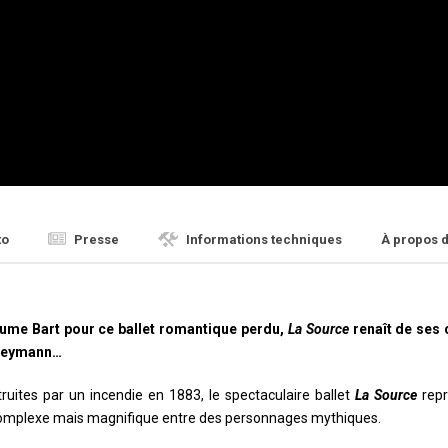
to
Presse
Informations techniques
À propos 
aume Bart pour ce ballet romantique perdu,
La Source
renaît de ses 
s Heymann…
ruites par un incendie en 1883, le spectaculaire ballet
La Source
repr
 complexe mais magnifique entre des personnages mythiques.