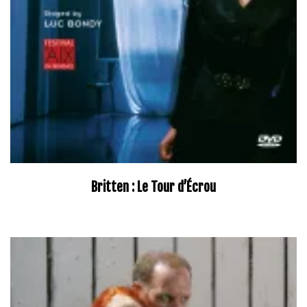
Britten : Le Tour d’Écrou
Original
Current
price
price
was:
is:
22,20€.
15,54€.