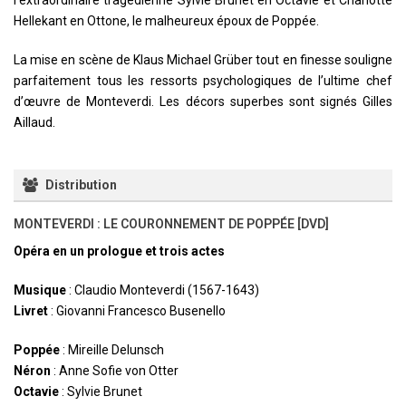
l’extraordinaire tragédienne Sylvie Brunet en Octavie et Charlotte
Hellekant en Ottone, le malheureux époux de Poppée.
La mise en scène de Klaus Michael Grüber tout en finesse souligne
parfaitement tous les ressorts psychologiques de l’ultime chef
d’œuvre de Monteverdi. Les décors superbes sont signés Gilles
Aillaud.
Distribution
MONTEVERDI : LE COURONNEMENT DE POPPÉE [DVD]
Opéra en un prologue et trois actes
Musique
: Claudio Monteverdi (1567-1643)
Livret
: Giovanni Francesco Busenello
Poppée
: Mireille Delunsch
Néron
: Anne Sofie von Otter
Octavie
: Sylvie Brunet