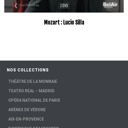
Mozart : Lucio Silla
–
NOS COLLECTIONS
THÉÂTRE DE LA MONNAIE
TEATRO REAL – MADRID
OPÉRA NATIONAL DE PARIS
ARÈNES DE VÉRONE
AIX-EN-PROVENCE