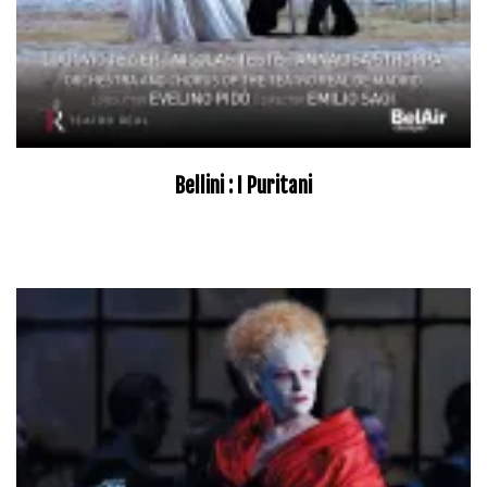
Bellini : I Puritani
–