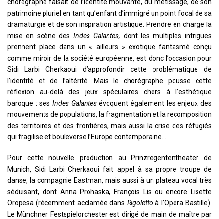
chorégraphe faisait de l’identité mouvante, du métissage, de son
patrimoine pluriel en tant qu’enfant d’immigré un point focal de sa
dramaturgie et de son inspiration artistique. Prendre en charge la
mise en scène des
Indes Galantes,
dont les multiples intrigues
prennent place dans un « ailleurs » exotique fantasmé conçu
comme miroir de la société européenne, est donc l’occasion pour
Sidi Larbi Cherkaoui d’approfondir cette problématique de
l’identité et de l’altérité. Mais le chorégraphe pousse cette
réflexion au-delà des jeux spéculaires chers à l’esthétique
baroque : ses
Indes Galantes
évoquent également les enjeux des
mouvements de populations, la fragmentation et la recomposition
des territoires et des frontières, mais aussi la crise des réfugiés
qui fragilise et bouleverse l’Europe contemporaine…
Pour cette nouvelle production au Prinzregententheater de
Munich, Sidi Larbi Cherkaoui fait appel à sa propre troupe de
danse, la compagnie Eastman, mais aussi à un plateau vocal très
séduisant, dont Anna Prohaska, François Lis ou encore Lisette
Oropesa (récemment acclamée dans
Rigoletto
à l’Opéra Bastille).
Le Münchner Festspielorchester est dirigé de main de maître par