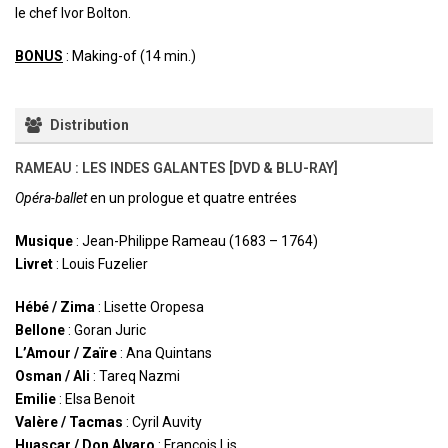
le chef Ivor Bolton.
BONUS
: Making-of (14 min.)
Distribution
RAMEAU : LES INDES GALANTES [DVD & BLU-RAY]
Opéra-ballet
en un prologue et quatre entrées
Musique
: Jean-Philippe Rameau (1683 – 1764)
Livret
: Louis Fuzelier
Hébé / Zima
: Lisette Oropesa
Bellone
: Goran Juric
L’Amour / Zaïre
: Ana Quintans
Osman / Ali
: Tareq Nazmi
Emilie
: Elsa Benoit
Valère / Tacmas
: Cyril Auvity
Huascar / Don Alvaro
: François Lis