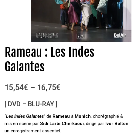
Rameau : Les Indes
Galantes
15,54
€
–
16,75
€
[ DVD – BLU-RAY ]
“
Les Indes Galantes
” de
Rameau
à
Munich
, chorégraphié &
mis en scène par
Sidi Larbi Cherkaoui
, dirigé par
Ivor Bolton
:
un enregistrement essentiel.