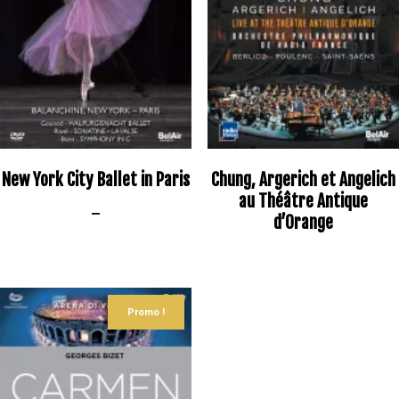
New York City Ballet in Paris
Chung, Argerich et Angelich
au Théâtre Antique
–
d’Orange
Original
Current
price
price
was:
is:
18,08€.
12,65€.
Promo !