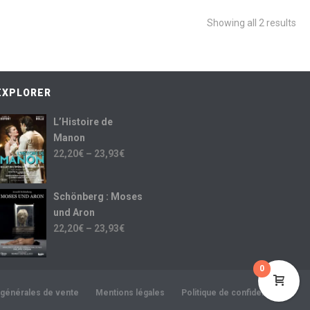
Showing all 2 results
EXPLORER
L’Histoire de
Manon
22,20
€
–
23,93
€
Schönberg : Moses
und Aron
22,20
€
–
23,93
€
0
 générales de vente
Mentions légales
Politique de confidentialité