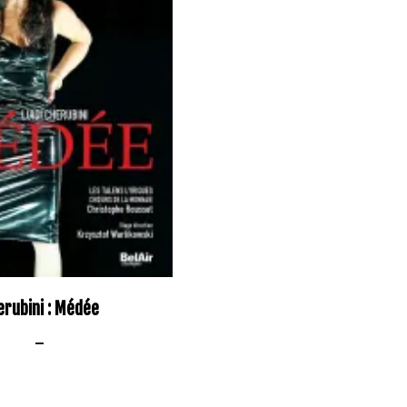
erubini : Médée
–