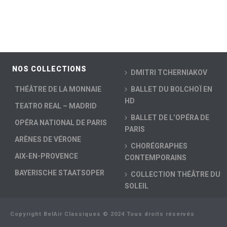
NOS COLLECTIONS
DMITRI TCHERNIAKOV
THÉÂTRE DE LA MONNAIE
BALLET DU BOLCHOÏ EN
HD
TEATRO REAL – MADRID
BALLET DE L’OPÉRA DE
OPÉRA NATIONAL DE PARIS
PARIS
ARÈNES DE VÉRONE
CHORÉGRAPHES
AIX-EN-PROVENCE
CONTEMPORAINS
BAYERISCHE STAATSOPER
COLLECTION THÉÂTRE DU
SOLEIL
Copyright BelAir Classiques © 2024 Tous droits réservés