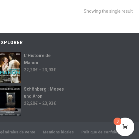
Showing the single result
EXPLORER
L’Histoire de
Manon
22,20
€
–
23,93
€
Schönberg : Moses
und Aron
22,20
€
–
23,93
€
0
 générales de vente
Mentions légales
Politique de confidentialité