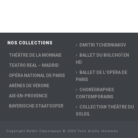
NOS COLLECTIONS
DMITRI TCHERNIAKOV
THÉÂTRE DE LA MONNAIE
BALLET DU BOLCHOÏ EN
HD
TEATRO REAL – MADRID
BALLET DE L’OPÉRA DE
OPÉRA NATIONAL DE PARIS
PARIS
ARÈNES DE VÉRONE
CHORÉGRAPHES
AIX-EN-PROVENCE
CONTEMPORAINS
BAYERISCHE STAATSOPER
COLLECTION THÉÂTRE DU
SOLEIL
Copyright BelAir Classiques © 2024 Tous droits réservés