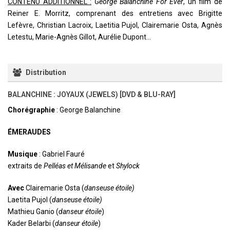
CONTENU ADDITIONNEL :
George Balanchine For Ever
, un film de
Reiner E. Morritz, comprenant des entretiens avec Brigitte
Lefèvre, Christian Lacroix, Laetitia Pujol, Clairemarie Osta, Agnès
Letestu, Marie-Agnès Gillot, Aurélie Dupont…
Distribution
BALANCHINE : JOYAUX (JEWELS) [DVD & BLU-RAY]
Chorégraphie
: George Balanchine
ÉMERAUDES
Musique
: Gabriel Fauré
extraits de
Pelléas et Mélisande
et
Shylock
Avec
Clairemarie Osta (
danseuse étoile)
Laetita Pujol (
danseuse étoile)
Mathieu Ganio (
danseur étoile
)
Kader Belarbi (
danseur étoile
)