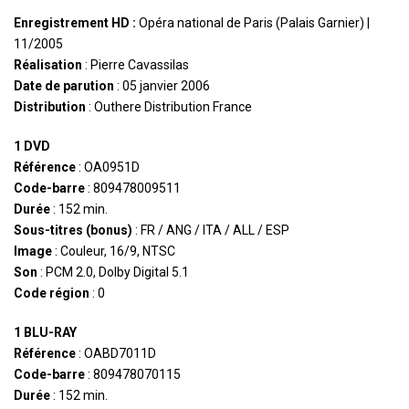
Enregistrement HD :
Opéra national de Paris (Palais Garnier) |
11/2005
Réalisation
: Pierre Cavassilas
Date de parution
: 05 janvier 2006
Distribution
: Outhere Distribution France
1 DVD
Référence
: OA0951D
Code-barre
: 809478009511
Durée
: 152 min.
Sous-titres (bonus)
: FR / ANG / ITA / ALL / ESP
Image
: Couleur, 16/9, NTSC
Son
: PCM 2.0, Dolby Digital 5.1
Code région
: 0
1 BLU-RAY
Référence
: OABD7011D
Code-barre
: 809478070115
Durée
: 152 min.