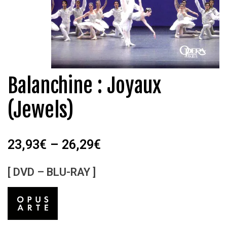
Balanchine : Joyaux
(Jewels)
23,93
€
–
26,29
€
[ DVD – BLU-RAY ]