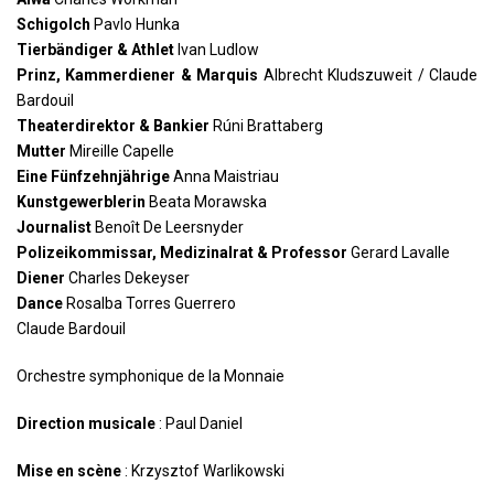
Schigolch
Pavlo Hunka
Tierbändiger & Athlet
Ivan Ludlow
Prinz, Kammerdiener & Marquis
Albrecht Kludszuweit / Claude
Bardouil
Theaterdirektor & Bankier
Rúni Brattaberg
Mutter
Mireille Capelle
Eine Fünfzehnjährige
Anna Maistriau
Kunstgewerblerin
Beata Morawska
Journalist
Benoît De Leersnyder
Polizeikommissar, Medizinalrat & Professor
Gerard Lavalle
Diener
Charles Dekeyser
Dance
Rosalba Torres Guerrero
Claude Bardouil
Orchestre symphonique de la Monnaie
Direction musicale
: Paul Daniel
Mise en scène
: Krzysztof Warlikowski