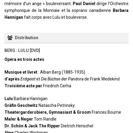
mémoire d’un ange » bouleversant.
Paul Daniel
dirige l’Orchestre
symphonique de la Monnaie et la soprano canadienne
Barbara
Hannigan
fait corps avec Lulu et bouleverse.
Distribution
BERG : LULU [DVD]
Opéra en trois actes
Musique et livret
: Alban Berg (1885-1935)
d’après
Erdgeist
et
Die Büchse der Pandora
de Frank Wedekind
Troisième acte par
Friedrich Cerha
Lulu
Barbara Hannigan
Gräfin Geschwitz
Natascha Petrinsky
Theatergarderobiere, Gymnasiast & Groom
Frances Bourne
Maler & Neger
Tom Randle
Dr. Schön & Jack The Ripper
Dietrich Henschel
Alwa
Charles Workman