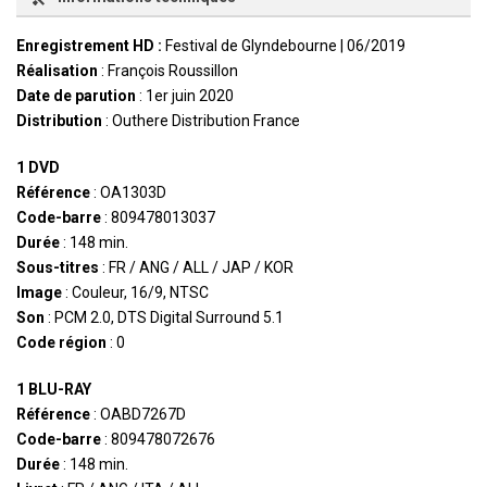
Enregistrement HD :
Festival de Glyndebourne | 06/2019
Réalisation
: François Roussillon
Date de parution
: 1er juin 2020
Distribution
: Outhere Distribution France
1 DVD
Référence
: OA1303D
Code-barre
: 809478013037
Durée
: 148 min.
Sous-titres
: FR / ANG / ALL / JAP / KOR
Image
: Couleur, 16/9, NTSC
Son
: PCM 2.0, DTS Digital Surround 5.1
Code région
: 0
1 BLU-RAY
Référence
: OABD7267D
Code-barre
: 809478072676
Durée
: 148 min.