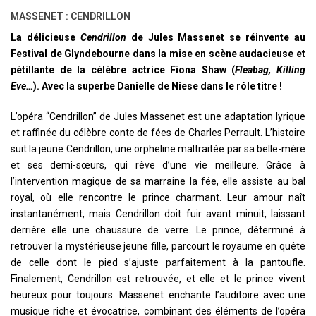
MASSENET : CENDRILLON
La délicieuse
Cendrillon
de Jules Massenet se réinvente au
Festival de Glyndebourne dans la mise en scène audacieuse et
pétillante de la célèbre actrice Fiona Shaw (
Fleabag, Killing
Eve…
). Avec la superbe Danielle de Niese dans le rôle titre !
L’opéra “Cendrillon” de Jules Massenet est une adaptation lyrique
et raffinée du célèbre conte de fées de Charles Perrault. L’histoire
suit la jeune Cendrillon, une orpheline maltraitée par sa belle-mère
et ses demi-sœurs, qui rêve d’une vie meilleure. Grâce à
l’intervention magique de sa marraine la fée, elle assiste au bal
royal, où elle rencontre le prince charmant. Leur amour naît
instantanément, mais Cendrillon doit fuir avant minuit, laissant
derrière elle une chaussure de verre. Le prince, déterminé à
retrouver la mystérieuse jeune fille, parcourt le royaume en quête
de celle dont le pied s’ajuste parfaitement à la pantoufle.
Finalement, Cendrillon est retrouvée, et elle et le prince vivent
heureux pour toujours. Massenet enchante l’auditoire avec une
musique riche et évocatrice, combinant des éléments de l’opéra