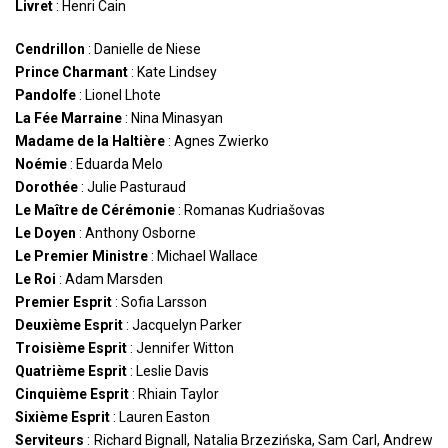
Livret
: Henri Cain
Cendrillon
: Danielle de Niese
Prince Charmant
: Kate Lindsey
Pandolfe
: Lionel Lhote
La Fée Marraine
: Nina Minasyan
Madame de la Haltière
: Agnes Zwierko
Noémie
: Eduarda Melo
Dorothée
: Julie Pasturaud
Le Maître de Cérémonie
: Romanas Kudriašovas
Le Doyen
: Anthony Osborne
Le Premier Ministre
: Michael Wallace
Le Roi
: Adam Marsden
Premier Esprit
: Sofia Larsson
Deuxième Esprit
: Jacquelyn Parker
Troisième Esprit
: Jennifer Witton
Quatrième Esprit
: Leslie Davis
Cinquième Esprit
: Rhiain Taylor
Sixième Esprit
: Lauren Easton
Serviteurs
: Richard Bignall, Natalia Brzezińska, Sam Carl, Andrew