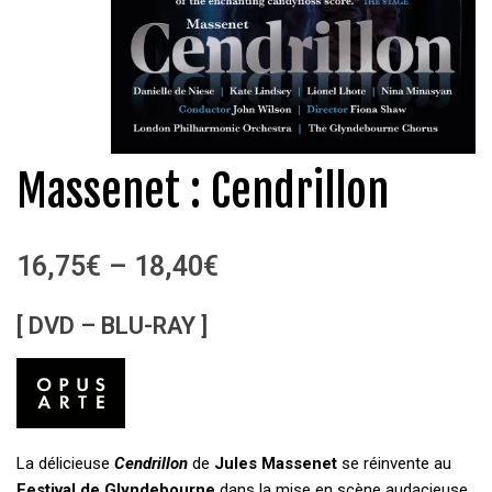
Massenet : Cendrillon
16,75
€
–
18,40
€
[ DVD – BLU-RAY ]
La délicieuse
Cendrillon
de
Jules Massenet
se réinvente au
Festival de Glyndebourne
dans la mise en scène audacieuse