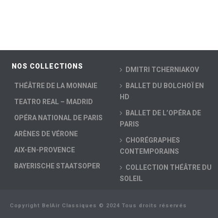
NOS COLLECTIONS
DMITRI TCHERNIAKOV
THÉÂTRE DE LA MONNAIE
BALLET DU BOLCHOÏ EN
HD
TEATRO REAL – MADRID
BALLET DE L’OPÉRA DE
OPÉRA NATIONAL DE PARIS
PARIS
ARÈNES DE VÉRONE
CHORÉGRAPHES
AIX-EN-PROVENCE
CONTEMPORAINS
BAYERISCHE STAATSOPER
COLLECTION THÉÂTRE DU
SOLEIL
Copyright BelAir Classiques © 2024 Tous droits réservés