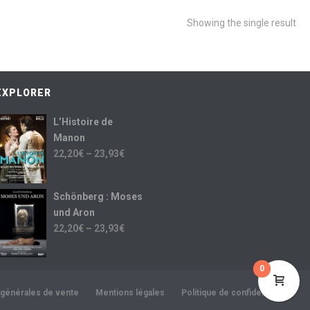
Showing the single result
EXPLORER
L’Histoire de
Manon
22,20
€
–
23,93
€
Schönberg : Moses
und Aron
22,20
€
–
23,93
€
0
 générales de vente
Mentions légales
Politique de confidentialité