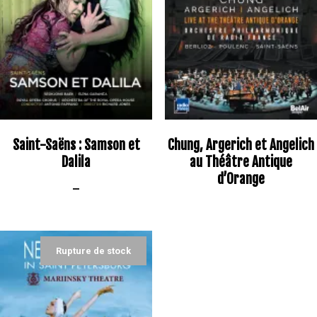
Saint-Saëns : Samson et
Chung, Argerich et Angelich
Dalila
au Théâtre Antique
d’Orange
–
Original
Current
price
price
was:
is:
18,08€.
12,65€.
Rupture de stock