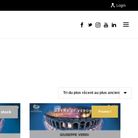
Login
 stock
Promo !