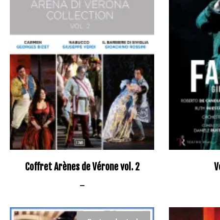
Coffret Arènes de Vérone vol. 2
V
–