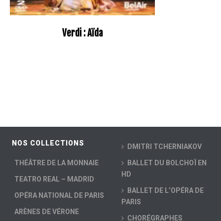
Verdi : Aïda
NOS COLLECTIONS
DMITRI TCHERNIAKOV
THÉÂTRE DE LA MONNAIE
BALLET DU BOLCHOÏ EN
HD
TEATRO REAL – MADRID
BALLET DE L’OPÉRA DE
OPÉRA NATIONAL DE PARIS
PARIS
ARÈNES DE VÉRONE
CHORÉGRAPHES