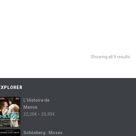
Showing all 9 results
EXPLORER
L’Histoire de
Manon
22,20
€
–
23,93
€
Schönberg : Moses