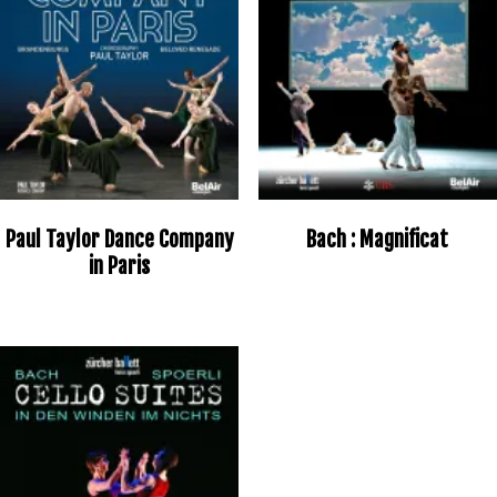
Paul Taylor Dance Company
Bach : Magnificat
in Paris
Original
Current
price
price
was:
is:
18,08€.
12,65€.