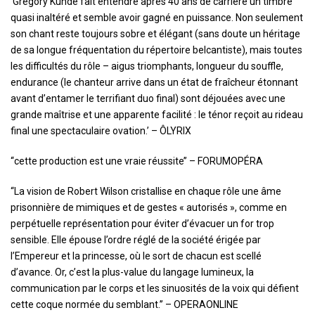
‘Gregory Kunde fait entendre après 40 ans de carrière un timbre
quasi inaltéré et semble avoir gagné en puissance. Non seulement
son chant reste toujours sobre et élégant (sans doute un héritage
de sa longue fréquentation du répertoire belcantiste), mais toutes
les difficultés du rôle – aigus triomphants, longueur du souffle,
endurance (le chanteur arrive dans un état de fraîcheur étonnant
avant d’entamer le terrifiant duo final) sont déjouées avec une
grande maîtrise et une apparente facilité : le ténor reçoit au rideau
final une spectaculaire ovation.’ – ÔLYRIX
‘‘cette production est une vraie réussite’’ – FORUMOPÉRA
‘‘La vision de Robert Wilson cristallise en chaque rôle une âme
prisonnière de mimiques et de gestes « autorisés », comme en
perpétuelle représentation pour éviter d’évacuer un for trop
sensible. Elle épouse l’ordre réglé de la société érigée par
l’Empereur et la princesse, où le sort de chacun est scellé
d’avance. Or, c’est la plus-value du langage lumineux, la
communication par le corps et les sinuosités de la voix qui défient
cette coque normée du semblant.’’ – OPERAONLINE