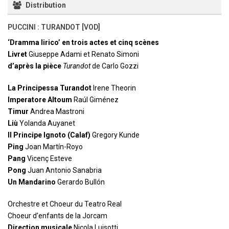
Distribution
PUCCINI : TURANDOT [VOD]
‘Dramma lirico’ en trois actes et cinq scènes
Livret
Giuseppe Adami et Renato Simoni
d’après la pièce
Turandot
de Carlo Gozzi
La Principessa Turandot
Irene Theorin
Imperatore Altoum
Raúl Giménez
Timur
Andrea Mastroni
Liù
Yolanda Auyanet
Il Principe Ignoto (Calaf)
Gregory Kunde
Ping
Joan Martín-Royo
Pang
Vicenç Esteve
Pong
Juan Antonio Sanabria
Un Mandarino
Gerardo Bullón
Orchestre et Choeur du Teatro Real
Choeur d’enfants de la Jorcam
Direction musicale
Nicola Luisotti