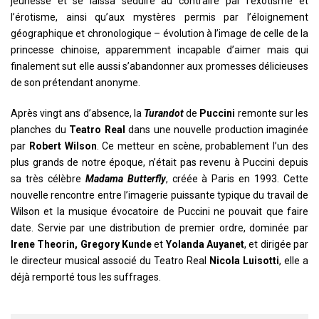
jeunesse et se laissa séduire au contraire par l’exotisme et
l’érotisme, ainsi qu’aux mystères permis par l’éloignement
géographique et chronologique – évolution à l’image de celle de la
princesse chinoise, apparemment incapable d’aimer mais qui
finalement sut elle aussi s’abandonner aux promesses délicieuses
de son prétendant anonyme.
Après vingt ans d’absence, la
Turandot
de
Puccini
remonte sur les
planches du
Teatro Real
dans une nouvelle production imaginée
par
Robert Wilson
. Ce metteur en scène, probablement l’un des
plus grands de notre époque, n’était pas revenu à Puccini depuis
sa très célèbre
Madama Butterfly
, créée à Paris en 1993. Cette
nouvelle rencontre entre l’imagerie puissante typique du travail de
Wilson et la musique évocatoire de Puccini ne pouvait que faire
date. Servie par une distribution de premier ordre, dominée par
Irene Theorin, Gregory Kunde
et
Yolanda Auyanet
, et dirigée par
le directeur musical associé du Teatro Real
Nicola Luisotti
, elle a
déjà remporté tous les suffrages.