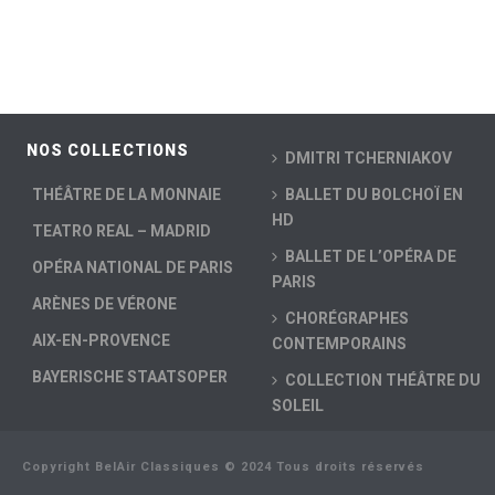
NOS COLLECTIONS
DMITRI TCHERNIAKOV
THÉÂTRE DE LA MONNAIE
BALLET DU BOLCHOÏ EN
HD
TEATRO REAL – MADRID
BALLET DE L’OPÉRA DE
OPÉRA NATIONAL DE PARIS
PARIS
ARÈNES DE VÉRONE
CHORÉGRAPHES
AIX-EN-PROVENCE
CONTEMPORAINS
BAYERISCHE STAATSOPER
COLLECTION THÉÂTRE DU
SOLEIL
Copyright BelAir Classiques © 2024 Tous droits réservés