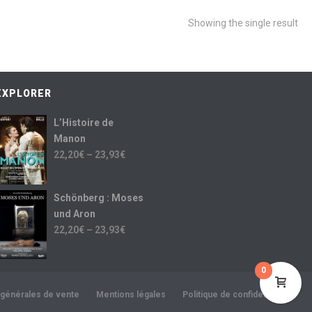
Showing the single result
EXPLORER
L’Histoire de
Manon
22,20
€
–
23,93
€
Schönberg : Moses
und Aron
22,20
€
–
23,93
€
0
 générales de vente
Mentions légales
Politique de confidentialité