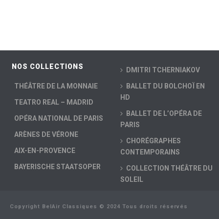
NOS COLLECTIONS
DMITRI TCHERNIAKOV
THÉÂTRE DE LA MONNAIE
BALLET DU BOLCHOÏ EN
HD
TEATRO REAL – MADRID
BALLET DE L’OPÉRA DE
OPÉRA NATIONAL DE PARIS
PARIS
ARÈNES DE VÉRONE
CHORÉGRAPHES
AIX-EN-PROVENCE
CONTEMPORAINS
BAYERISCHE STAATSOPER
COLLECTION THÉÂTRE DU
SOLEIL
Copyright BelAir Classiques © 2024 Tous droits réservés