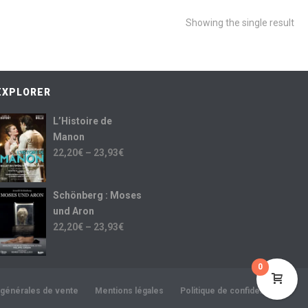
Showing the single result
EXPLORER
L’Histoire de
Manon
22,20
€
–
23,93
€
Schönberg : Moses
und Aron
22,20
€
–
23,93
€
0
 générales de vente
Mentions légales
Politique de confidentialité