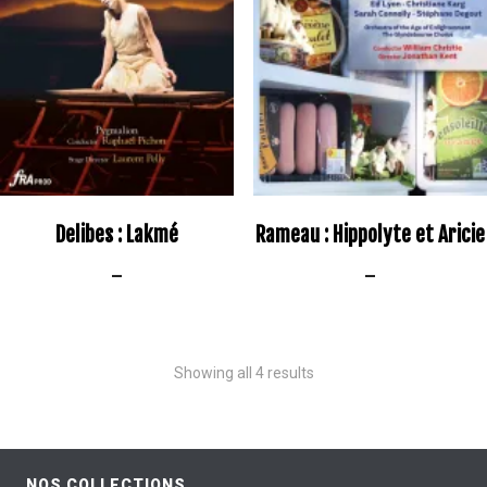
Delibes : Lakmé
Rameau : Hippolyte et Aricie
–
–
Showing all 4 results
NOS COLLECTIONS