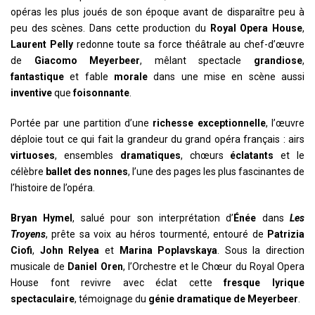
opéras les plus joués de son époque avant de disparaître peu à
peu des scènes. Dans cette production du
Royal Opera House
,
Laurent Pelly
redonne toute sa force théâtrale au chef-d’œuvre
de
Giacomo Meyerbeer
, mêlant spectacle
grandiose
,
fantastique
et fable
morale
dans une mise en scène aussi
inventive
que
foisonnante
.
Portée par une partition d’une
richesse exceptionnelle
, l’œuvre
déploie tout ce qui fait la grandeur du grand opéra français : airs
virtuoses
, ensembles
dramatiques
, chœurs
éclatants
et le
célèbre
ballet des nonnes
, l’une des pages les plus fascinantes de
l’histoire de l’opéra.
Bryan Hymel
, salué pour son interprétation d’
Énée
dans
Les
Troyens
, prête sa voix au héros tourmenté, entouré de
Patrizia
Ciofi
,
John Relyea
et
Marina Poplavskaya
. Sous la direction
musicale de
Daniel Oren
, l’Orchestre et le Chœur du Royal Opera
House font revivre avec éclat cette
fresque lyrique
spectaculaire
, témoignage du
génie dramatique de Meyerbeer
.