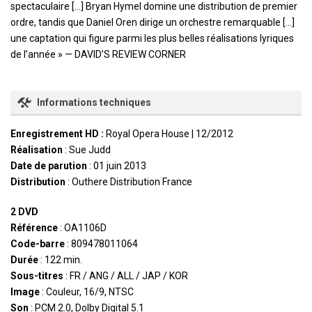
spectaculaire […] Bryan Hymel domine une distribution de premier
ordre, tandis que Daniel Oren dirige un orchestre remarquable […]
une captation qui figure parmi les plus belles réalisations lyriques
de l’année » — DAVID’S REVIEW CORNER
Informations techniques
Enregistrement HD :
Royal Opera House | 12/2012
Réalisation
: Sue Judd
Date de parution
: 01 juin 2013
Distribution
: Outhere Distribution France
2 DVD
Référence
: OA1106D
Code-barre
: 809478011064
Durée
: 122 min.
Sous-titres
: FR / ANG / ALL / JAP / KOR
Image
: Couleur, 16/9, NTSC
Son
: PCM 2.0, Dolby Digital 5.1