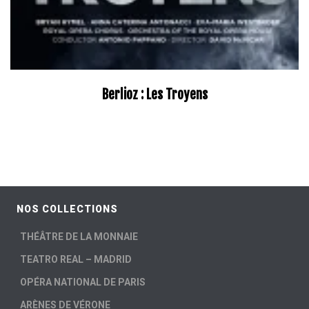
Berlioz : Les Troyens
–
NOS COLLECTIONS
THÉÂTRE DE LA MONNAIE
TEATRO REAL – MADRID
OPÉRA NATIONAL DE PARIS
ARÈNES DE VÉRONE