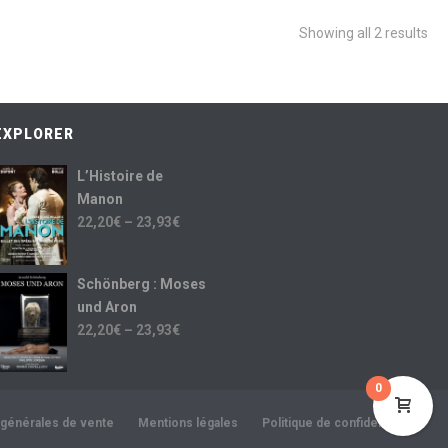
Showing all 2 results
EXPLORER
L’Histoire de
Manon
22,20
€
–
23,93
€
Schönberg : Moses
und Aron
22,20
€
–
23,93
€
0
 générales de vente
Mentions légales
Politique de confidentialité