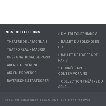
NOS COLLECTIONS
DMITRI TCHERNIAKOV
THÉÂTRE DE LA MONNAIE
BALLET DU BOLCHOÏ EN
HD
TEATRO REAL – MADRID
BALLET DE L’OPÉRA DE
OPÉRA NATIONAL DE PARIS
PARIS
ARÈNES DE VÉRONE
CHORÉGRAPHES
AIX-EN-PROVENCE
CONTEMPORAINS
BAYERISCHE STAATSOPER
COLLECTION THÉÂTRE DU
SOLEIL
Copyright BelAir Classiques © 2024 Tous droits réservés