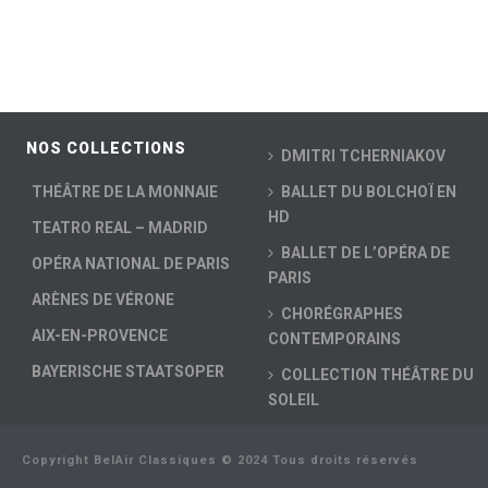
NOS COLLECTIONS
DMITRI TCHERNIAKOV
THÉÂTRE DE LA MONNAIE
BALLET DU BOLCHOÏ EN
HD
TEATRO REAL – MADRID
BALLET DE L’OPÉRA DE
OPÉRA NATIONAL DE PARIS
PARIS
ARÈNES DE VÉRONE
CHORÉGRAPHES
AIX-EN-PROVENCE
CONTEMPORAINS
BAYERISCHE STAATSOPER
COLLECTION THÉÂTRE DU
SOLEIL
Copyright BelAir Classiques © 2024 Tous droits réservés