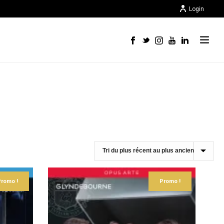
Login
Promo !
Promo !