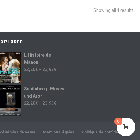
Showing all 4 results
EXPLORER
L’Histoire de
Manon
22,20
€
–
23,93
€
Schönberg : Moses
und Aron
22,20
€
–
23,93
€
0
 générales de vente
Mentions légales
Politique de confidentialité