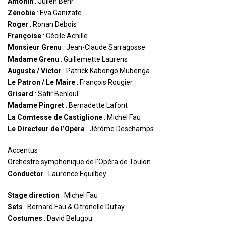
Antonin
: Julien Behr
Zénobie
: Eva Ganizate
Roger
: Ronan Debois
Françoise
: Cécile Achille
Monsieur Grenu
: Jean-Claude Sarragosse
Madame Grenu
: Guillemette Laurens
Auguste / Victor
: Patrick Kabongo Mubenga
Le Patron / Le Maire
: François Rougier
Grisard
: Safir Behloul
Madame Pingret
: Bernadette Lafont
La Comtesse de Castiglione
: Michel Fau
Le Directeur de l’Opéra
: Jérôme Deschamps
Accentus
Orchestre symphonique de l’Opéra de Toulon
Conductor
: Laurence Equilbey
Stage direction
: Michel Fau
Sets
: Bernard Fau & Citronelle Dufay
Costumes
: David Belugou