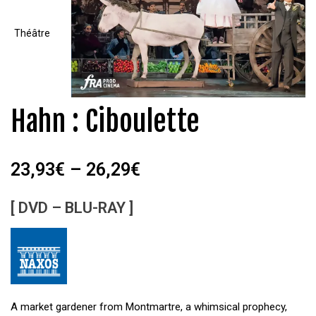
Hahn : Ciboulette
23,93
€
–
26,29
€
[ DVD – BLU-RAY ]
A market gardener from Montmartre, a whimsical prophecy,