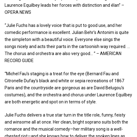
Laurence Equilbey leads her forces with distinction and élan” –
OPERA NEWS
“Julie Fuchs has a lovely voice that is put to good use, and her
comedic performance is excellent. Julian Behr’s Antonim is quite
the simpleton with a beautiful voice. Everyone else sings the
songs nicely and acts their parts in the cartoonish way required. …
The chorus and orchestra are also very good… ” – AMERICAN
RECORD GUIDE
“Michel Fau’s staging is a treat for the eye (Bernard Fau and
Citronelle Dufay’s black and white or sepia recreations of 1867
Paris and the countryside are gorgeous as are David Belugou’s
costumes), and the orchestra and chorus under Laurence Equilbey
are both energetic and spot on in terms of style.
Julie Fuchs delivers a true star turn in the title role, funny, feisty
and winsome all at once. Her clean, bright soprano suits both the
romance and the musical comedy—her military song is a well-
chested riot—and she knows how to deliver the spoken lines as