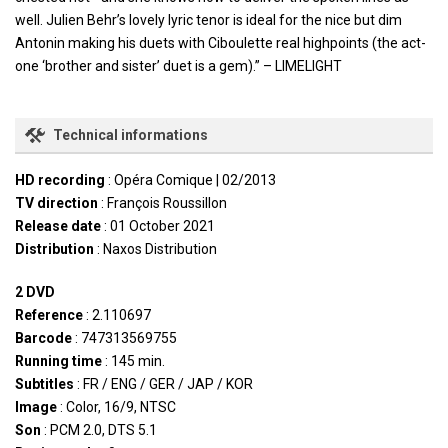
well. Julien Behr’s lovely lyric tenor is ideal for the nice but dim
Antonin making his duets with Ciboulette real highpoints (the act-
one ‘brother and sister’ duet is a gem).” – LIMELIGHT
Technical informations
HD recording
: Opéra Comique | 02/2013
TV direction
: François Roussillon
Release date
: 01 October 2021
Distribution
: Naxos Distribution
2 DVD
Reference
: 2.110697
Barcode
: 747313569755
Running time
: 145 min.
Subtitles
: FR / ENG / GER / JAP / KOR
Image
: Color, 16/9, NTSC
Son
: PCM 2.0, DTS 5.1