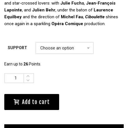
and star-crossed lovers: with
Julie Fuchs
,
Jean-François
Lapointe
, and
Julien Behr
, under the baton of
Laurence
Equilbey
and the direction of
Michel Fau
,
Ciboulette
shines
once again in a sparkling
Opéra Comique
production.
SUPPORT
Earn up to
26
Points.
Quantity
Add to cart