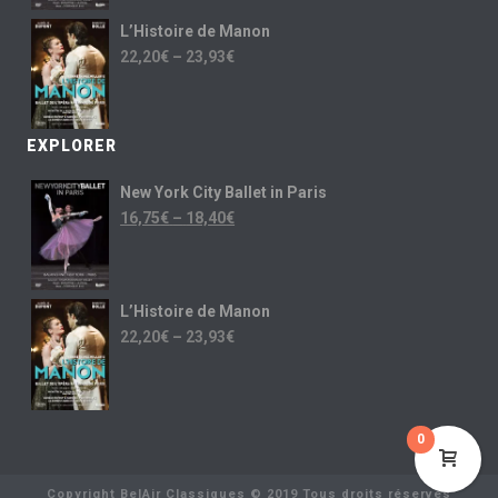
L’Histoire de Manon
22,20
€
–
23,93
€
EXPLORER
New York City Ballet in Paris
16,75
€
–
18,40
€
L’Histoire de Manon
22,20
€
–
23,93
€
0
Copyright BelAir Classiques © 2019 Tous droits réservés