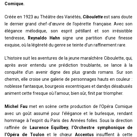
Comique.
Créée en 1923 au Théâtre des Variétés,
Ciboulette
est sans doute
le dernier grand chef-d’œuvre de l’opérette française. Avec son
élégance mélodique, son esprit pétillant et son irrésistible
tendresse,
Reynaldo Hahn
signe une partition d’une finesse
exquise, où la légèreté du genre se teinte d’un raffinement rare.
L’histoire suit les aventures de la jeune maraîchère Ciboulette, qui,
après avoir entendu une prédiction troublante, se lance à la
conquête d’un avenir digne des plus grands romans. Sur son
chemin, elle croise une galerie de personnages hauts en couleur :
noblesse fantasque, bourgeois excentriques et dandys désabusés
animent cette fresque où l’amour, bien sûr, finit par triompher.
Michel Fau
met en scène cette production de l’Opéra Comique
avec un goût assumé pour l’élégance et le burlesque, rendant
hommage à l’esprit du Paris des Années folles. Sous la direction
raffinée de
Laurence Equilbey
,
l’Orchestre symphonique de
l’Opéra de Toulon
et le chœur
Accentus
insufflent à cette