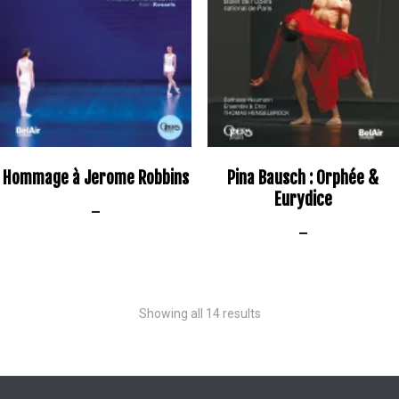
Hommage à Jerome Robbins
Pina Bausch : Orphée &
Eurydice
–
–
Showing all 14 results